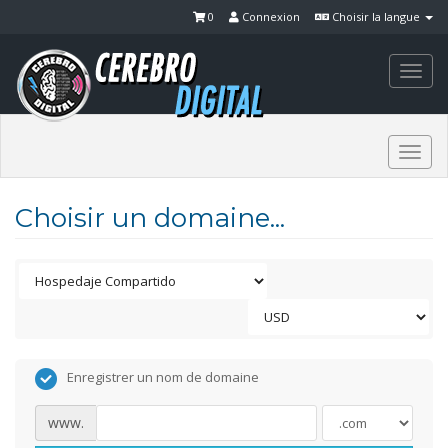
0
Connexion
Choisir la langue
Togg
navi
Togg
navi
Choisir un domaine...
Enregistrer un nom de domaine
www.