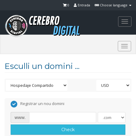
0
Entrada
Choose language
Togg
navi
Togg
navi
Esculli un domini ...
Registrar un nou domini
www.
Check