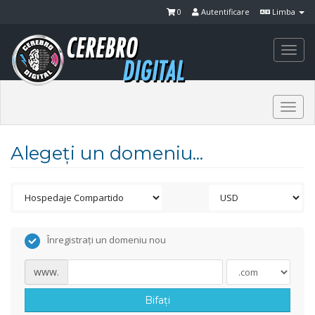
0
Autentificare
Limba
Togg
navi
Togg
navi
Alegeți un domeniu...
Înregistrați un domeniu nou
www.
Bifați