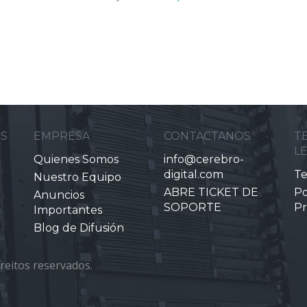
ES
EMPRESA
CONTACTANOS
T
L
Quienes Somos
info@cerebro-
digital.com
Te
Nuestro Equipo
ABRE TICKET DE
Po
Anuncios
SOPORTE
Pr
Importantes
Blog de Difusión
reitos reservados.