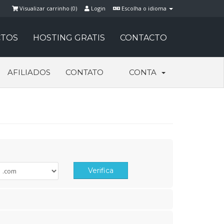
Visualizar carrinho (
0
)
Login
Escolha o idioma
TOS
HOSTING GRATIS
CONTACTO
AFILIADOS
CONTATO
CONTA
Verifica