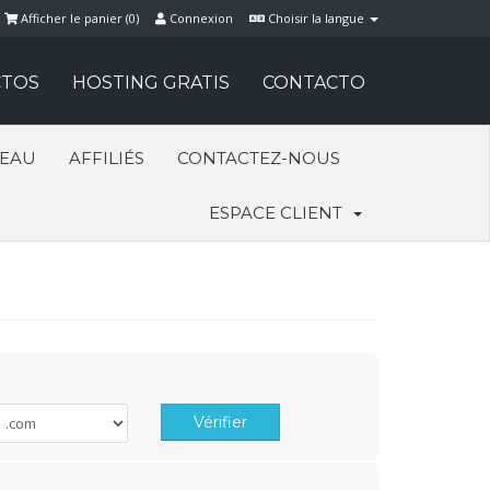
Afficher le panier (
0
)
Connexion
Choisir la langue
TOS
HOSTING GRATIS
CONTACTO
SEAU
AFFILIÉS
CONTACTEZ-NOUS
ESPACE CLIENT
Vérifier