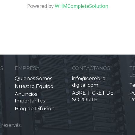
Powered by
WHMCompleteSolution
ES
EMPRESA
CONTACTANOS
T
L
Quienes Somos
info@cerebro-
digital.com
Te
Nuestro Equipo
ABRE TICKET DE
Po
Anuncios
SOPORTE
Pr
Importantes
Blog de Difusión
 réservés.