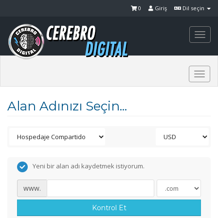
0
Giriş
Dil seçin
Togg
navi
Togg
navi
Alan Adınızı Seçin...
Yeni bir alan adı kaydetmek istiyorum.
www.
Kontrol Et