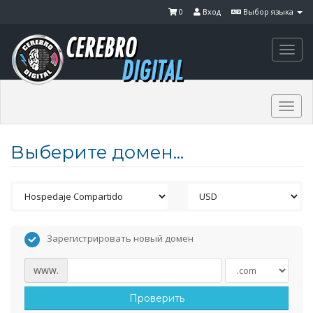
0
Вход
Выбор языка
Togg
navi
Togg
navi
Выберите домен...
Зарегистрировать новый домен
www.
Проверить