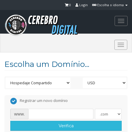
0
Login
Escolha o idioma
Togg
navi
Togg
navi
Escolha um Domínio...
Registrar um novo domínio
www.
Verifica