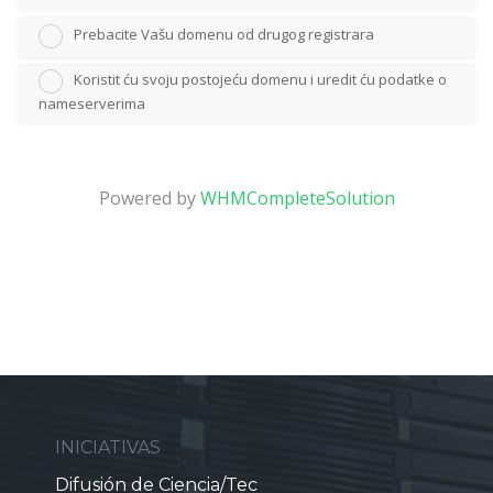
Prebacite Vašu domenu od drugog registrara
Koristit ću svoju postojeću domenu i uredit ću podatke o
nameserverima
Powered by
WHMCompleteSolution
INICIATIVAS
Difusión de Ciencia/Tec