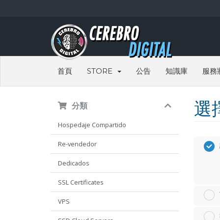
首頁
STORE
公告
知識庫
服務
選
分類
Hospedaje Compartido
Re-vendedor
Dedicados
SSL Certificates
VPS