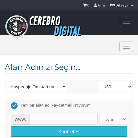
0
Giriş
Dil seçin
Togg
navi
Togg
navi
Alan Adınızı Seçin...
Yeni bir alan adı kaydetmek istiyorum.
www.
Kontrol Et