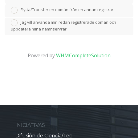
Flytta/Transfer en domän från en annan registrar
Jag vill använda min redan registrerade domän och
uppdatera mina namnservrar
Powered by
WHMCompleteSolution
INICIATIVAS
Difusión de Ciencia/Tec