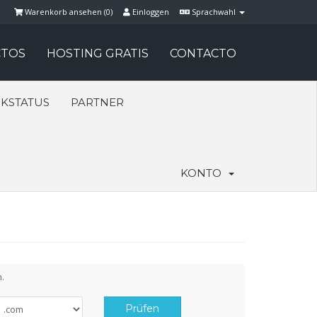
Warenkorb ansehen (
0
)
Einloggen
Sprachwahl
TOS
HOSTING GRATIS
CONTACTO
KSTATUS
PARTNER
KONTO
.
Prüfen