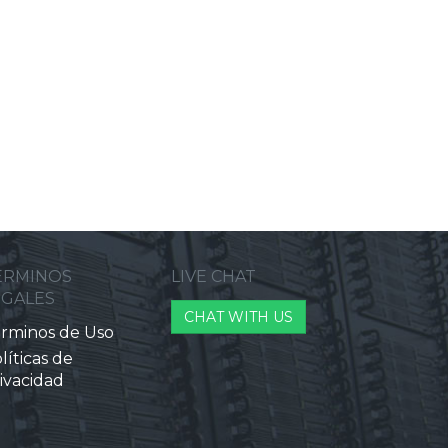
ERMINOS
LIVE CHAT
EGALES
CHAT WITH US
rminos de Uso
líticas de
ivacidad