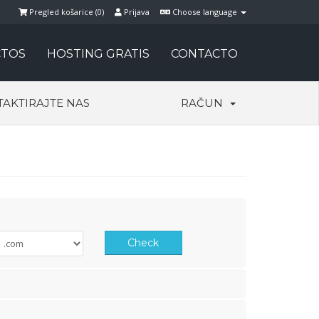
Pregled košarice (
0
)
Prijava
Choose language
TOS
HOSTING GRATIS
CONTACTO
AKTIRAJTE NAS
RAČUN
Check