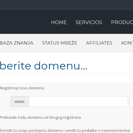
HOME
SERVICIOS
PRODUC
BAZA ZNANJA
STATUS MREŽE
AFFILIATES
KONT
aberite domenu...
Registriraj novu domenu
www.
Prebacite Vašu domenu od drugog registrara
Koristit ću svoju postojeću domenu i uredit ću podatke o nameserverima