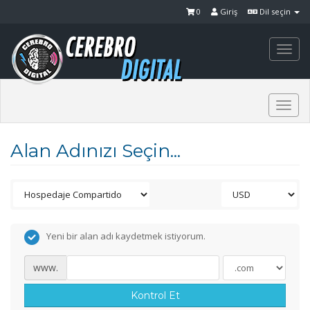
0
Giriş
Dil seçin
Togg
navi
Togg
navi
Alan Adınızı Seçin...
Yeni bir alan adı kaydetmek istiyorum.
www.
Kontrol Et