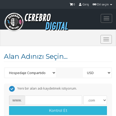
0
Giriş
Dil seçin
Togg
navi
Togg
navi
Alan Adınızı Seçin...
Yeni bir alan adı kaydetmek istiyorum.
www.
Kontrol Et