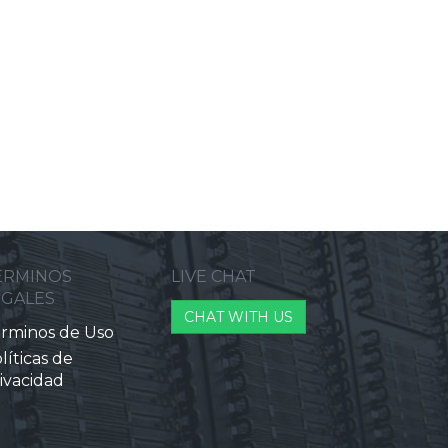
ERMINOS
LIVE CHAT
EGALES
CHAT WITH US
rminos de Uso
líticas de
ivacidad