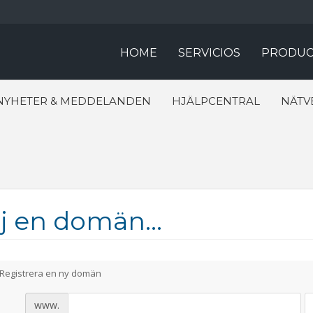
HOME
SERVICIOS
PRODUC
NYHETER & MEDDELANDEN
HJÄLPCENTRAL
NÄTV
j en domän...
Registrera en ny domän
www.