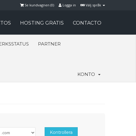
Se kundvagnen (
0
)
Logga in
Välj språk
TOS
HOSTING GRATIS
CONTACTO
ERKSSTATUS
PARTNER
KONTO
Kontrollera