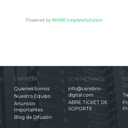
Powered by
WHMCompleteSolution
ES
EMPRESA
CONTACTANOS
T
L
Quienes Somos
info@cerebro-
digital.com
Te
Nuestro Equipo
ABRE TICKET DE
Po
Anuncios
SOPORTE
Pr
Importantes
Blog de Difusión