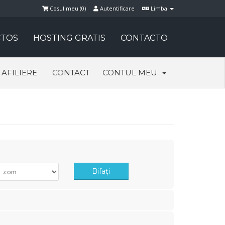
Coșul meu (
0
)
Autentificare
Limba
TOS
HOSTING GRATIS
CONTACTO
AFILIERE
CONTACT
CONTUL MEU
Bifați