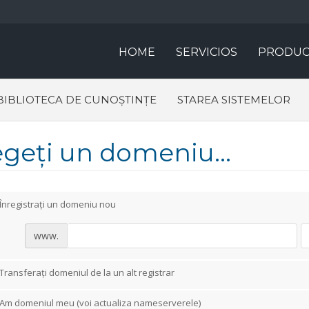
HOME
SERVICIOS
PRODUC
BIBLIOTECA DE CUNOȘTINȚE
STAREA SISTEMELOR
egeți un domeniu...
Înregistrați un domeniu nou
www.
Transferați domeniul de la un alt registrar
Am domeniul meu (voi actualiza nameserverele)