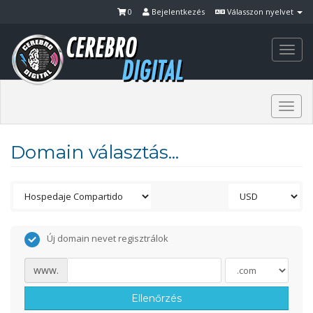
0
Bejelentkezés
Válasszon nyelvet
Togg
navi
Togg
navi
Domain választás...
Új domain nevet regisztrálok
www.
Ellenőrzés