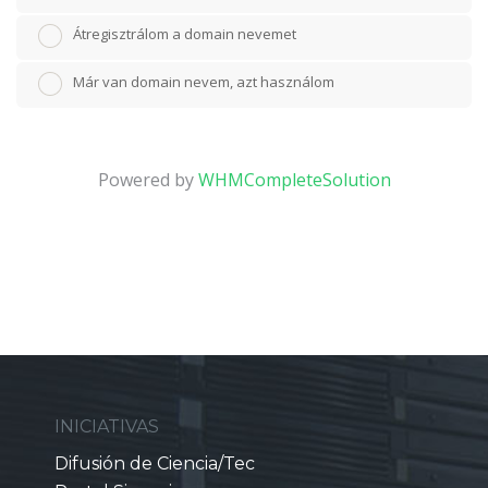
Átregisztrálom a domain nevemet
Már van domain nevem, azt használom
Powered by
WHMCompleteSolution
INICIATIVAS
Difusión de Ciencia/Tec