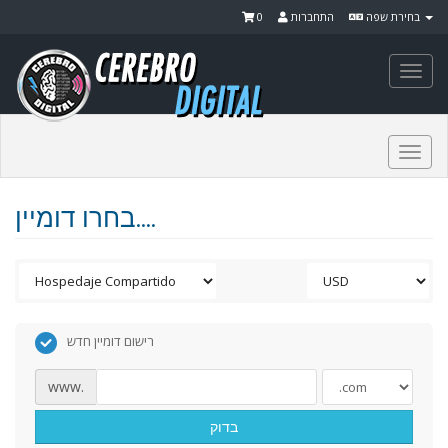
0
התחברות
בחירת שפה
Togg
navi
Togg
navi
בחרו דומיין....
רישום דומיין חדש
www.
בדוק