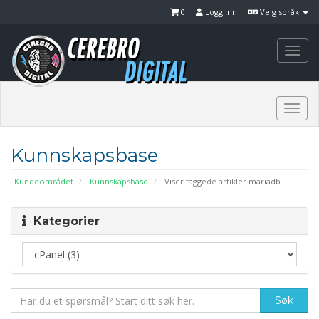
0
Logg inn
Velg språk
Togg
navi
Togg
navi
Kunnskapsbase
Kundeområdet
Kunnskapsbase
Viser taggede artikler mariadb
Kategorier