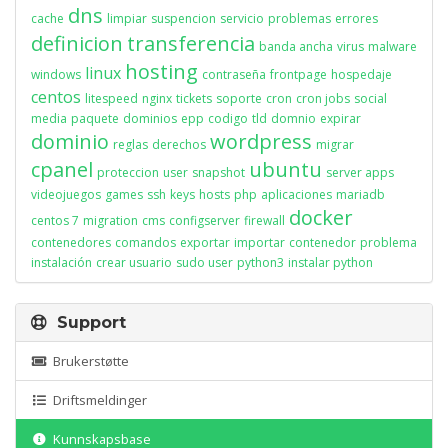
dns
cache
limpiar
suspencion
servicio
problemas
errores
definicion
transferencia
banda ancha
virus
malware
hosting
linux
windows
contraseña
frontpage
hospedaje
centos
litespeed
nginx
tickets
soporte
cron
cron jobs
social
media
paquete
dominios
epp
codigo
tld
domnio
expirar
dominio
wordpress
reglas
derechos
migrar
cpanel
ubuntu
proteccion
user
snapshot
server apps
videojuegos
games
ssh
keys
hosts
php
aplicaciones
mariadb
docker
centos 7
migration
cms
configserver
firewall
contenedores
comandos
exportar
importar
contenedor
problema
instalación
crear usuario
sudo user
python3
instalar python
Support
Brukerstøtte
Driftsmeldinger
Kunnskapsbase