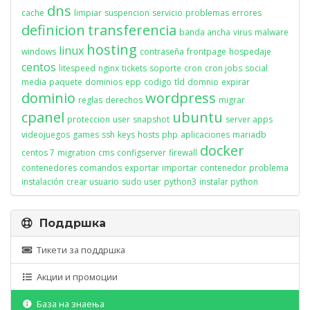
dns
cache
limpiar
suspencion
servicio
problemas
errores
definicion
transferencia
banda ancha
virus
malware
hosting
linux
windows
contraseña
frontpage
hospedaje
centos
litespeed
nginx
tickets
soporte
cron
cron jobs
social
media
paquete
dominios
epp
codigo
tld
domnio
expirar
dominio
wordpress
reglas
derechos
migrar
cpanel
ubuntu
proteccion
user
snapshot
server apps
videojuegos
games
ssh
keys
hosts
php
aplicaciones
mariadb
docker
centos 7
migration
cms
configserver
firewall
contenedores
comandos
exportar
importar
contenedor
problema
instalación
crear usuario
sudo user
python3
instalar python
Поддршка
Тикети за поддршка
Акции и промоции
База на знаења