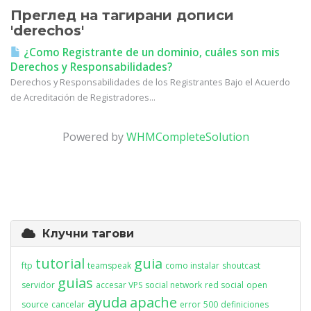
Преглед на тагирани дописи
'derechos'
¿Como Registrante de un dominio, cuáles son mis
Derechos y Responsabilidades?
Derechos y Responsabilidades de los Registrantes Bajo el Acuerdo
de Acreditación de Registradores...
Powered by
WHMCompleteSolution
Клучни тагови
tutorial
guia
ftp
teamspeak
como instalar
shoutcast
guias
servidor
accesar VPS
social network
red social
open
ayuda
apache
source
cancelar
error
500
definiciones