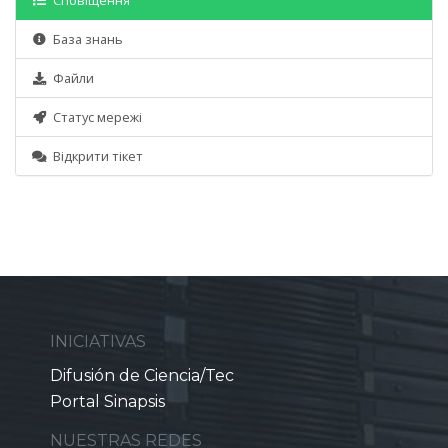
Сповіщення
База знань
Файли
Статус мережі
Відкрити тікет
INICIATIVAS
Difusión de Ciencia/Tec
Portal Sinapsis
NUESTRAS REDES